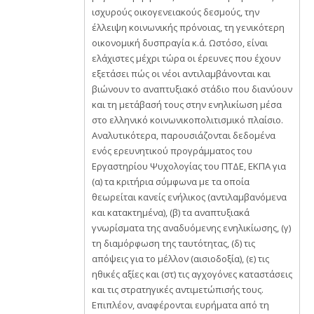
ισχυρούς οικογενειακούς δεσμούς, την
έλλειψη κοινωνικής πρόνοιας, τη γενικότερη
οικονομική δυσπραγία κ.ά. Ωστόσο, είναι
ελάχιστες μέχρι τώρα οι έρευνες που έχουν
εξετάσει πώς οι νέοι αντιλαμβάνονται και
βιώνουν το αναπτυξιακό στάδιο που διανύουν
και τη μετάβασή τους στην ενηλικίωση μέσα
στο ελληνικό κοινωνικοπολιτισμικό πλαίσιο.
Αναλυτικότερα, παρουσιάζονται δεδομένα
ενός ερευνητικού προγράμματος του
Εργαστηρίου Ψυχολογίας του ΠΤΔΕ, ΕΚΠΑ για
(α) τα κριτήρια σύμφωνα με τα οποία
θεωρείται κανείς ενήλικος (αντιλαμβανόμενα
και κατακτημένα), (β) τα αναπτυξιακά
γνωρίσματα της αναδυόμενης ενηλικίωσης, (γ)
τη διαμόρφωση της ταυτότητας, (δ) τις
απόψεις για το μέλλον (αισιοδοξία), (ε) τις
ηθικές αξίες και (στ) τις αγχογόνες καταστάσεις
και τις στρατηγικές αντιμετώπισής τους.
Επιπλέον, αναφέρονται ευρήματα από τη