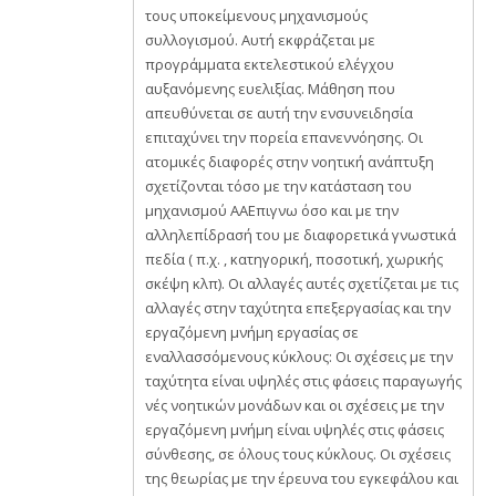
τους υποκείμενους μηχανισμούς
συλλογισμού. Αυτή εκφράζεται με
προγράμματα εκτελεστικού ελέγχου
αυξανόμενης ευελιξίας. Μάθηση που
απευθύνεται σε αυτή την ενσυνειδησία
επιταχύνει την πορεία επανεννόησης. Οι
ατομικές διαφορές στην νοητική ανάπτυξη
σχετίζονται τόσο με την κατάσταση του
μηχανισμού AAΕπιγνω όσο και με την
αλληλεπίδρασή του με διαφορετικά γνωστικά
πεδία ( π.χ. , κατηγορική, ποσοτική, χωρικής
σκέψη κλπ). Οι αλλαγές αυτές σχετίζεται με τις
αλλαγές στην ταχύτητα επεξεργασίας και την
εργαζόμενη μνήμη εργασίας σε
εναλλασσόμενους κύκλους: Οι σχέσεις με την
ταχύτητα είναι υψηλές στις φάσεις παραγωγής
νές νοητικών μονάδων και οι σχέσεις με την
εργαζόμενη μνήμη είναι υψηλές στις φάσεις
σύνθεσης, σε όλους τους κύκλους. Οι σχέσεις
της θεωρίας με την έρευνα του εγκεφάλου και