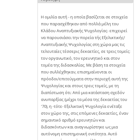
Η ομιλία αυτή - η οποία βασίζεται σε στοιχεία
που παρασχέθηκαν από πολλά μέλη του
Κλάδου Αναπτυξιακής Ψυχολογίας- επιχειρεί
να παρουσιάσει την πορεία τής Εξελικτικής/
Αναπτυξιακής Ψυχολογίας στη χώρα μας τις
τελευταίες τέσσερις δεκαετίες, σε τρεις τομείς:
τον οργανωτικό, τον ερευνητικό και στον
τομέα της διδασκαλίας. Με βάση τα στοιχεία
που συλλέχθηκαν, επισημαίνονται οι
πρόοδοι/επιτεύγματα στην περιοχή αυτή της
Ψυχολογίας και στους τρεις τομείς, με τη
διαπίστωση ότι: Από μια κατάσταση σχεδόν
ανυπαρξίας (μέχρι τα μέσα της δεκαετίας του
'70), η -τότε- Εξελικτική Ψυχολογία ενέταξε
στον χώρο της, στις επόμενες δεκαετίες, έναν
σημαντικό αριθμό ερευνητών και
διδασκόντων και αναγνωρίστηκε ως μια
αυτόνομη επιστημονική οντότητα. Αυτό