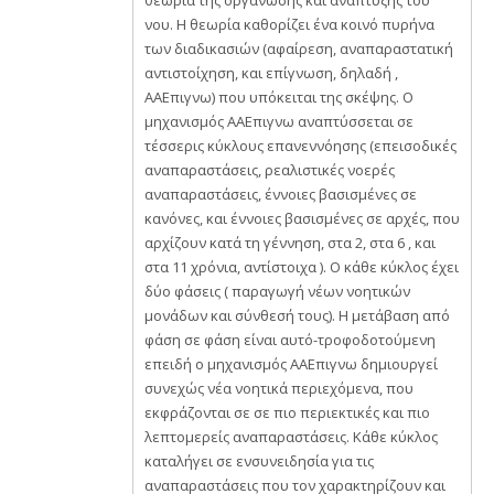
θεωρία της οργάνωσης και ανάπτυξης του
νου. Η θεωρία καθορίζει ένα κοινό πυρήνα
των διαδικασιών (αφαίρεση, αναπαραστατική
αντιστοίχηση, και επίγνωση, δηλαδή ,
AAΕπιγνω) που υπόκειται της σκέψης. Ο
μηχανισμός AAΕπιγνω αναπτύσσεται σε
τέσσερις κύκλους επανεννόησης (επεισοδικές
αναπαραστάσεις, ρεαλιστικές νοερές
αναπαραστάσεις, έννοιες βασισμένες σε
κανόνες, και έννοιες βασισμένες σε αρχές, που
αρχίζουν κατά τη γέννηση, στα 2, στα 6 , και
στα 11 χρόνια, αντίστοιχα ). Ο κάθε κύκλος έχει
δύο φάσεις ( παραγωγή νέων νοητικών
μονάδων και σύνθεσή τους). Η μετάβαση από
φάση σε φάση είναι αυτό-τροφοδοτούμενη
επειδή ο μηχανισμός AAΕπιγνω δημιουργεί
συνεχώς νέα νοητικά περιεχόμενα, που
εκφράζονται σε σε πιο περιεκτικές και πιο
λεπτομερείς αναπαραστάσεις. Κάθε κύκλος
καταλήγει σε ενσυνειδησία για τις
αναπαραστάσεις που τον χαρακτηρίζουν και