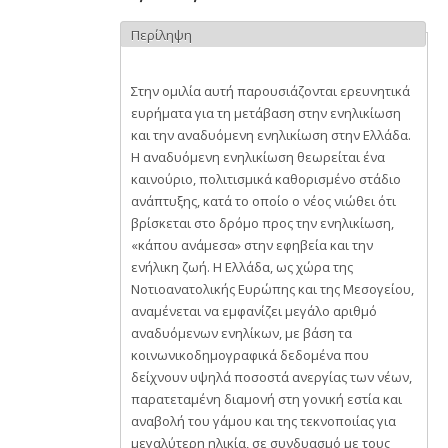
Περίληψη
Στην ομιλία αυτή παρουσιάζονται ερευνητικά
ευρήματα για τη μετάβαση στην ενηλικίωση
και την αναδυόμενη ενηλικίωση στην Ελλάδα.
Η αναδυόμενη ενηλικίωση θεωρείται ένα
καινούριο, πολιτισμικά καθορισμένο στάδιο
ανάπτυξης, κατά το οποίο ο νέος νιώθει ότι
βρίσκεται στο δρόμο προς την ενηλικίωση,
«κάπου ανάμεσα» στην εφηβεία και την
ενήλικη ζωή. Η Ελλάδα, ως χώρα της
Νοτιοανατολικής Ευρώπης και της Μεσογείου,
αναμένεται να εμφανίζει μεγάλο αριθμό
αναδυόμενων ενηλίκων, με βάση τα
κοινωνικοδημογραφικά δεδομένα που
δείχνουν υψηλά ποσοστά ανεργίας των νέων,
παρατεταμένη διαμονή στη γονική εστία και
αναβολή του γάμου και της τεκνοποιίας για
μεγαλύτερη ηλικία, σε συνδυασμό με τους