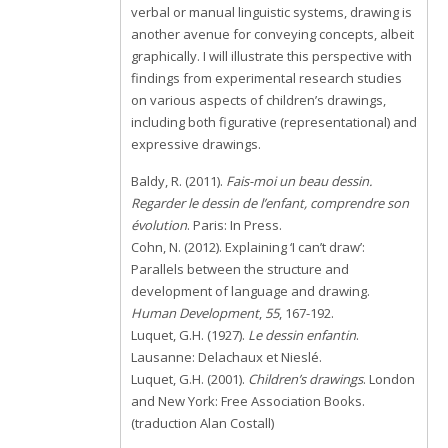
verbal or manual linguistic systems, drawing is
another avenue for conveying concepts, albeit
graphically. I will illustrate this perspective with
findings from experimental research studies
on various aspects of children’s drawings,
including both figurative (representational) and
expressive drawings.
Baldy, R. (2011).
Fais-moi un beau dessin.
Regarder le dessin de l’enfant, comprendre son
évolution
. Paris: In Press.
Cohn, N. (2012). Explaining ‘I can’t draw’:
Parallels between the structure and
development of language and drawing.
Human Development
,
55
, 167-192.
Luquet, G.H. (1927).
Le dessin enfantin
.
Lausanne: Delachaux et Nieslé.
Luquet, G.H. (2001).
Children’s drawings
. London
and New York: Free Association Books.
(traduction Alan Costall)